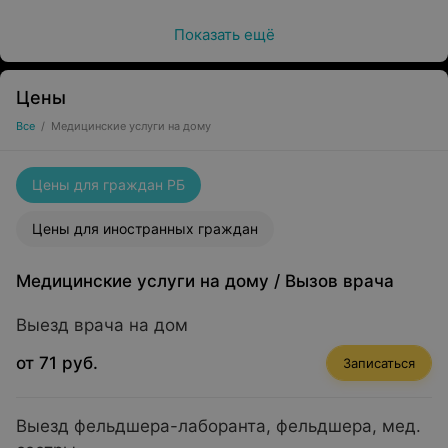
консультации специалистов,
Показать ещё
диагностические обследования,
ЭКГ.
Цены
Все
/
Медицинские услуги на дому
Пациентам, заключившим договор
на медицинское обслуживание в «ЛОДЭ»,
Цены для граждан РБ
оформляются больничные листы.
Цены для иностранных граждан
Медицинские услуги на дому
/
Вызов врача
Выезд врача на дом
от 71 руб.
Записаться
Можно вызвать на дом:
Выезд фельдшера-лаборанта, фельдшера, мед.
Дети: