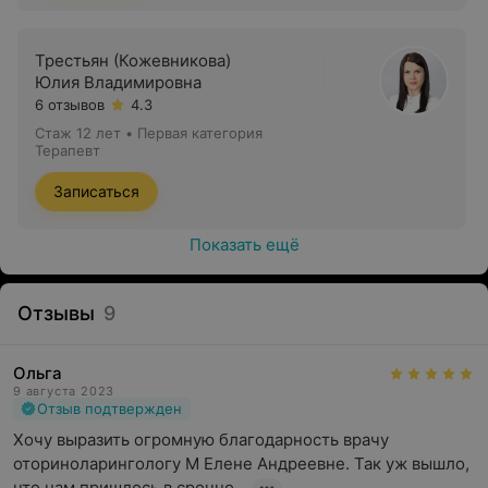
Взрослые:
Трестьян (Кожевникова)
терапевт;
Юлия Владимировна
6 отзывов
4.3
кардиолог;
Стаж 12 лет
•
Первая категория
гастроэнтеролог;
Терапевт
эндокринолог;
Записаться
консультация по грудному вскармливанию;
Показать ещё
оториноларинголог (лор);
невролог;
Отзывы
9
ЭКГ с расшифровкой;
холтеровское мониторирование;
Ольга
9 августа 2023
Отзыв подтвержден
Служба
«Вызов врача на дом»
в ЛОДЭ — это:
Хочу выразить огромную благодарность врачу 
оториноларингологу М Елене Андреевне. Так уж вышло, 
квалифицированный осмотр,
что нам пришлось в срочно...