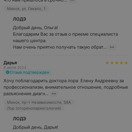
консультация по всем вопросам,
Минск, ул. Гикало, 1
диагностика,
ЛОДЭ
назначение лечения,
Добрый день, Ольга!

выписка рецептов,
Благодарим Вас за отзыв о приеме специалиста 
нашего центра.

оформление больничного листа*.
Нам очень приятно получать такую обрат...
(* больничные листы выдаются пациентам,
заключившим договор на медицинское обслуживание
Дарья
в нашем центре)
9 июля 2023
Отзыв подтвержден
Преимущества:
Хочу поблагодарить доктора лора  Елену Андреевну за 
профессионализм, внимательное отношение, подробные 
Наши специалисты готовы приехать в удобное для
разъяснение диагн...
пациента время, а значит, пациенту не нужно тратить
время на дорогу.
Минск, пр-т Независимости, 58А
Лор (оториноларингология)
Оставаясь дома, клиент исключает риск
«подхватить» инфекцию от других пациентов.
ЛОДЭ
Добрый день, Дарья!

В домашней обстановке всегда спокойнее, значит,