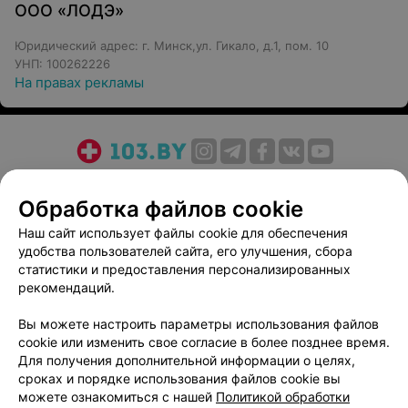
ООО «ЛОДЭ»
Юридический адрес: г. Минск,ул. Гикало, д.1, пом. 10
УНП: 100262226
На правах рекламы
О проекте
Новости проекта
Размещение рекламы
Обработка файлов cookie
Медицинский маркетинг
Публичный договор
Пользовательское соглашение
Способы оплаты
Наш сайт использует файлы cookie для обеспечения
удобства пользователей сайта, его улучшения, сбора
Вакансии
Партнеры
статистики и предоставления персонализированных
Написать руководителю 103.by
рекомендаций.
Написать в поддержку
Вы можете настроить параметры использования файлов
Персональные настройки cookie
cookie или изменить свое согласие в более позднее время.
Обработка персональных данных
Для получения дополнительной информации о целях,
сроках и порядке использования файлов cookie вы
можете ознакомиться с нашей
Политикой обработки