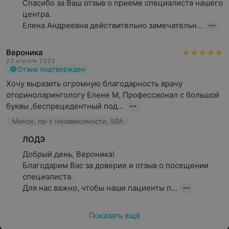
Спасибо за Ваш отзыв о приеме специалиста нашего 
у врача есть возможность тщательно осмотреть
центра.

пациента, особенно это имеет значение при вызове
Елена Андреевна действительно замечательн...
врача для ребенка.
Как работает служба вызова?
Вероника
23 апреля 2023
7 дней в неделю,
Отзыв подтвержден
Хочу выразить огромную благодарность врачу 
без выходных и праздников,
оториноларингологу Елене М, Профессионал с большой 
без обеда.
буквы ,беспрецедентный под...
Минск, пр-т Независимости, 58А
Какой регион обслуживания?
ЛОДЭ
в пределах МКАД,
Добрый день, Вероника!

за пределы МКАД (до 20 км).
Благодарим Вас за доверие и отзыв о посещении 
специалиста.

Запись на визит осуществляется ежедневно с 7.00
Для нас важно, чтобы наши пациенты п...
до 22.00
Показать ещё