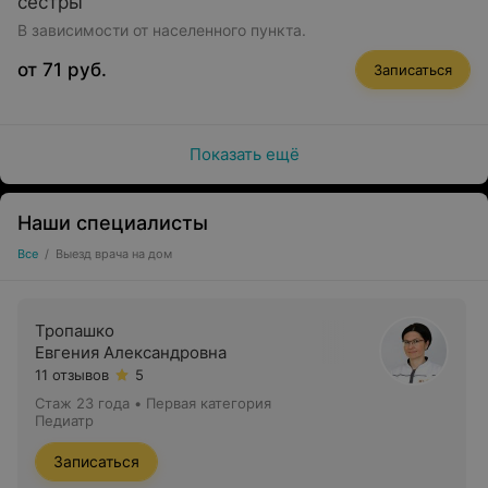
сестры
педиатр;
В зависимости от населенного пункта.
невролог;
от 71 руб.
Записаться
аллерголог;
кардиолог;
Показать ещё
гастроэнтеролог;
ортопед;
Наши специалисты
гинеколог;
Все
/
Выезд врача на дом
онколог;
оториноларинголог (лор);
Тропашко
Евгения Александровна
эндокринолог;
11 отзывов
5
ЭКГ с расшифровкой;
Стаж 23 года
•
Первая категория
Педиатр
плановый осмотр здоровых детей до 1 года;
Записаться
холтеровское мониторирование.