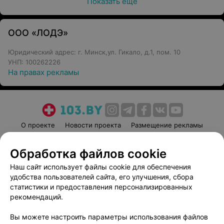
Показать ещё
ООО «ЛОДЭ»
Юридический адрес: г. Минск,ул. Гикало, д.1, пом. 10
УНП: 100262226
На правах рекламы
О проекте
Новости проекта
Размещение рекламы
Медицинский маркетинг
Публичный договор
Обработка файлов cookie
Пользовательское соглашение
Способы оплаты
Наш сайт использует файлы cookie для обеспечения
Вакансии
Партнеры
удобства пользователей сайта, его улучшения, сбора
Написать руководителю 103.by
статистики и предоставления персонализированных
Написать в поддержку
рекомендаций.
Персональные настройки cookie
Вы можете настроить параметры использования файлов
Обработка персональных данных